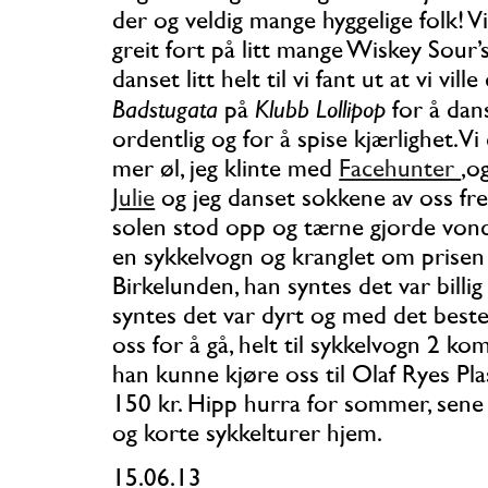
der og veldig mange hyggelige folk! Vi 
greit fort på litt mange Wiskey Sour’s
danset litt helt til vi fant ut at vi ville 
Badstugata
Klubb Lollipop
på
for å dan
ordentlig og for å spise kjærlighet.Vi
mer øl, jeg klinte med
Facehunter
,o
Julie
og jeg danset sokkene av oss fre
solen stod opp og tærne gjorde vondt
en sykkelvogn og kranglet om prisen 
Birkelunden, han syntes det var billig 
syntes det var dyrt og med det best
oss for å gå, helt til sykkelvogn 2 kom
han kunne kjøre oss til Olaf Ryes Pla
150 kr. Hipp hurra for sommer, sene
og korte sykkelturer hjem.
15.06.13