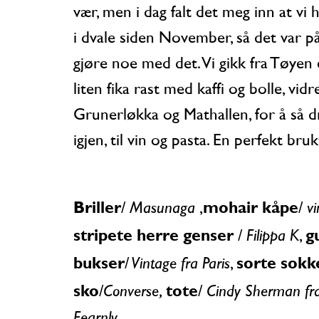
vær, men i dag falt det meg inn at vi h
i dvale siden November, så det var på
gjøre noe med det. Vi gikk fra Tøyen 
liten fika rast med kaffi og bolle, vidre
Grunerløkka og Mathallen, for å så 
igjen, til vin og pasta. En perfekt bruk
Briller
mohair kåpe
Masunaga
v
/
,
/
stripete herre genser
gu
Filippa K
/
,
bukser
sorte sokk
Vintage fra Paris
/
,
sko
tote
Converse,
Cindy Sherman fra
/
/
Fearnly.